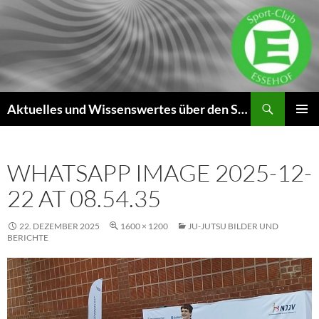
Zum
Inhalt
springen
Suchen
Aktuelles und Wissenswertes über den SC Essehof
PRIMÄR
MENÜ
WHATSAPP IMAGE 2025-12-
22 AT 08.54.35
22. DEZEMBER 2025
1600 × 1200
JU-JUTSU BILDER UND
BERICHTE