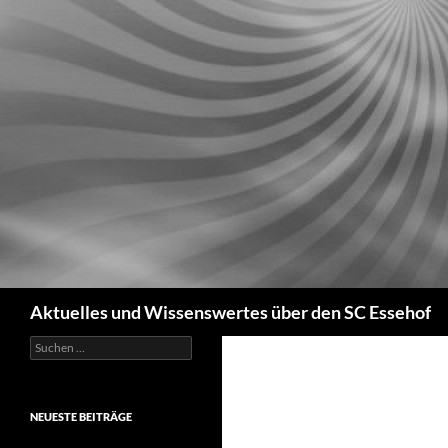
Zum
Inhalt
springen
Suchen
Aktuelles und Wissenswertes über den SC Essehof
Suchen
nach:
NEUESTE BEITRÄGE