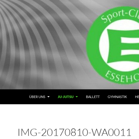
ÜBER UNS
JU-JUTSU
BALLETT
GYMNASTIK
H
IMG-20170810-WA0011