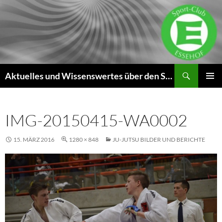
Zum
Inhalt
springen
Suchen
Aktuelles und Wissenswertes über den SC Essehof
PRIMÄR
MENÜ
IMG-20150415-WA0002
15. MÄRZ 2016
1280 × 848
JU-JUTSU BILDER UND BERICHTE